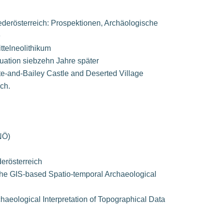
derösterreich: Prospektionen, Archäologische
e
telneolithikum
tuation siebzehn Jahre später
te-and-Bailey Castle and Deserted Village
ch.
NÖ)
erösterreich
or the GIS-based Spatio-temporal Archaeological
chaeological Interpretation of Topographical Data