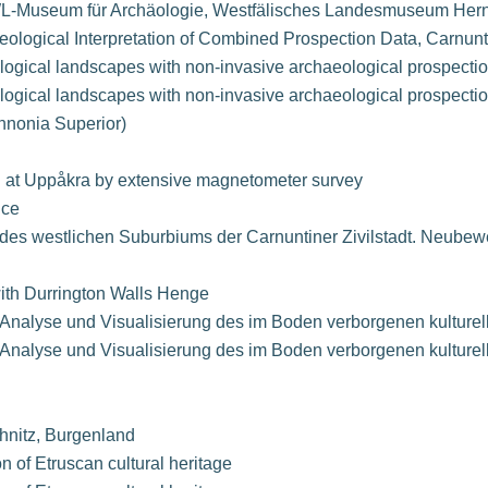
L-Museum für Archäologie, Westfälisches Landesmuseum Her
eological Interpretation of Combined Prospection Data, Carnunt
logical landscapes with non-invasive archaeological prospecti
logical landscapes with non-invasive archaeological prospecti
nnonia Superior)
 at Uppåkra by extensive magnetometer survey
nce
g des westlichen Suburbiums der Carnuntiner Zivilstadt. Neube
with Durrington Walls Henge
Analyse und Visualisierung des im Boden verborgenen kulturel
Analyse und Visualisierung des im Boden verborgenen kulturel
hnitz, Burgenland
n of Etruscan cultural heritage