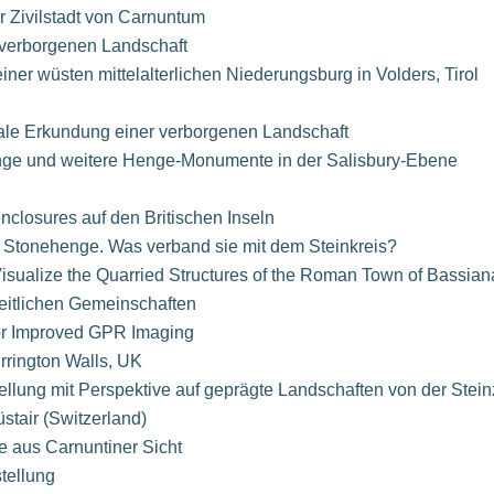
r Zivilstadt von Carnuntum
r verborgenen Landschaft
er wüsten mittelalterlichen Niederungsburg in Volders, Tirol
ale Erkundung einer verborgenen Landschaft
henge und weitere Henge-Monumente in der Salisbury-Ebene
closures auf den Britischen Inseln
 Stonehenge. Was verband sie mit dem Steinkreis?
Visualize the Quarried Structures of the Roman Town of Bassia
zeitlichen Gemeinschaften
or Improved GPR Imaging
Durrington Walls, UK
lung mit Perspektive auf geprägte Landschaften von der Stein
tair (Switzerland)
te aus Carnuntiner Sicht
tellung