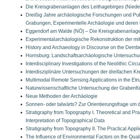
Die Kreisgrabenanlagen des Leithagebirges (Nieder
Dreißig Jahre archäologische Forschungen und Publ
Grabungen, Experimentelle Archäologie und deren I
Eggendorf am Walde (NÖ) – Die Kreisgrabenanlage 
Experimentalarchäologische Rekonstruktion der mitt
History and Archaeology in Discourse on the Dernb
Hornsburg: Landschaftsarchäologische Untersuchung
Interdisciplinary Investigations of the Neolithic Cir
Interdisziplinäre Untersuchungen der dreifachen K
Multimodal Remote Sensing Applications in the Etr
Naturwissenschaftliche Untersuchung der Grabenfül
Neue Methoden der Archäologie
Sonnen- oder talwärts? Zur Orientierungsfrage um 
Stratigraphy from Topography I. Theoretical and Prac
Interpretation of Topographical Data
Stratigraphy from Topography II. The Practical Appli
The Influence of Environmental Factors on the Qual