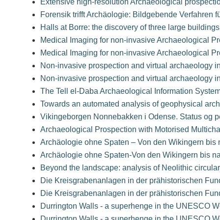
Extensive high-resolution Archaeological prospectio
Forensik trifft Archäologie: Bildgebende Verfahren 
Halls at Borre: the discovery of three large building
Medical Imaging for non-invasive Archaeological P
Medical Imaging for non-invasive Archaeological P
Non-invasive prospection and virtual archaeology 
Non-invasive prospection and virtual archaeology 
The Tell el-Daba Archaeological Information Syste
Towards an automated analysis of geophysical arch
Vikingeborgen Nonnebakken i Odense. Status og pe
Archaeological Prospection with Motorised Multic
Archäologie ohne Spaten – Von den Wikingern bis 
Archäologie ohne Spaten-Von den Wikingern bis na
Beyond the landscape: analysis of Neolithic circula
Die Kreisgrabenanlagen in der prähistorischen Fu
Die Kreisgrabenanlagen in der prähistorischen Fu
Durrington Walls - a superhenge in the UNESCO Wo
Durrington Walls - a superhenge in the UNESCO Wo