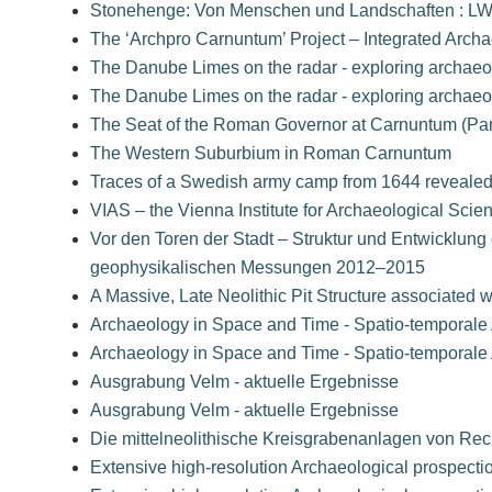
Stonehenge: Von Menschen und Landschaften : LW
The ‘Archpro Carnuntum’ Project – Integrated Archa
The Danube Limes on the radar - exploring archaeo
The Danube Limes on the radar - exploring archaeo
The Seat of the Roman Governor at Carnuntum (Pa
The Western Suburbium in Roman Carnuntum
Traces of a Swedish army camp from 1644 revealed
VIAS – the Vienna Institute for Archaeological Scie
Vor den Toren der Stadt – Struktur und Entwicklun
geophysikalischen Messungen 2012–2015
A Massive, Late Neolithic Pit Structure associated 
Archaeology in Space and Time - Spatio-temporale 
Archaeology in Space and Time - Spatio-temporale 
Ausgrabung Velm - aktuelle Ergebnisse
Ausgrabung Velm - aktuelle Ergebnisse
Die mittelneolithische Kreisgrabenanlagen von Rec
Extensive high-resolution Archaeological prospectio