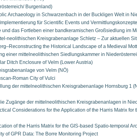
österreich/ Burgenland)
ic Archaeology in Schwarzenbach in der Buckligen Welt in Nie
mplementierung für Scientific Events und Vermittlungskonzept
und das Fortleben einer bandkeramischen Großsiedlung im Mit
el-neolithischen Kreisgrabenanlage Schletz – Zur aktuellen Si
erg–Reconstructing the Historical Landscape of a Medieval Mot
 einer mittelneolithischen Siedlungskammer in Niederösterrei
cular Ditch Enclosure of Velm (Lower Austria)
reisgrabenanlage von Velm (NÖ)
uscan-Roman City of Vulci
lung der mittelneolithischen Kreisgrabenanlage Hornsburg 1 (
die Zugänge der mittelneolithischen Kreisgrabenanlagen in Nied
tical Considerations for the Application of the Harris Matrix f
cation of the Harris Matrix for the GIS-based Spatio-temporal Ar
ity of GPR Data: The Borre Monitoring Project