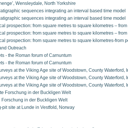
‘henge’, Wensleydale, North Yorkshire
ratigraphic sequences integrating an interval based time model
ratigraphic sequences integrating an interval based time model
al prospection: from square metres to square kilometres – fro
al prospection: from square metres to square kilometres – fro
al prospection: from square metres to square kilometres-from 
 and Outreach
sets - the Roman forum of Carnuntum
sets - the Roman forum of Carnuntum
eys at the Viking Age site of Woodstown, County Waterford, I
eys at the Viking Age site of Woodstown, County Waterford, I
eys at the Viking Age site of Woodstown, County Waterford, I
e Forschung in der Buckligen Welt
Forschung in der Buckligen Welt
-pit site at Lunde in Vestfold, Norway