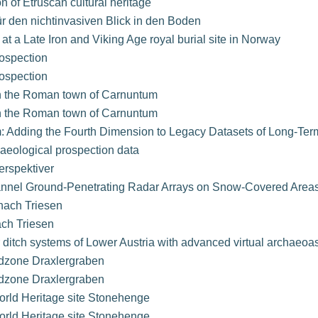
n of Etruscan cultural heritage
für den nichtinvasiven Blick in den Boden
s at a Late Iron and Viking Age royal burial site in Norway
rospection
rospection
in the Roman town of Carnuntum
in the Roman town of Carnuntum
m: Adding the Fourth Dimension to Legacy Datasets of Long-Ter
aeological prospection data
rspektiver
hannel Ground-Penetrating Radar Arrays on Snow-Covered Area
nach Triesen
ch Triesen
r ditch systems of Lower Austria with advanced virtual archaeo
ndzone Draxlergraben
ndzone Draxlergraben
rld Heritage site Stonehenge
rld Heritage site Stonehenge