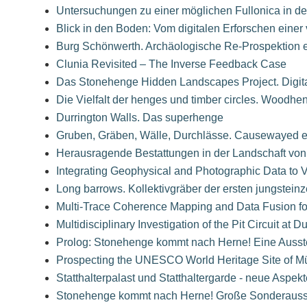
Untersuchungen zu einer möglichen Fullonica in de
Blick in den Boden: Vom digitalen Erforschen eine
Burg Schönwerth. Archäologische Re-Prospektion ein
Clunia Revisited – The Inverse Feedback Case
Das Stonehenge Hidden Landscapes Project. Digit
Die Vielfalt der henges und timber circles. Wood
Durrington Walls. Das superhenge
Gruben, Gräben, Wälle, Durchlässe. Causewayed en
Herausragende Bestattungen in der Landschaft von
Integrating Geophysical and Photographic Data to 
Long barrows. Kollektivgräber der ersten jungstein
Multi-Trace Coherence Mapping and Data Fusion f
Multidisciplinary Investigation of the Pit Circuit at 
Prolog: Stonehenge kommt nach Herne! Eine Ausstel
Prospecting the UNESCO World Heritage Site of Müs
Statthalterpalast und Statthaltergarde - neue Aspek
Stonehenge kommt nach Herne! Große Sonderauss