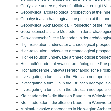
Geofysiske undersøgelser of luftfotoarkæologi i Vest
Geophysical archaeological prospection at the Inner
Geophysical archaeological prospection at the Inner
Geophysical Archaeological Prospection of the Inner
Geowissenschaftliche Methoden in der archäologis
Geowissenschaftliche Methoden in der archäologis
High-resolution underwater archaeological prospect
High-resolution underwater archaeological prospect
High-resolution underwater archaeological prospect
Hochauflösende unterwasserarchäologische Prospe
Hochauflösende unterwasserarchäologische Prospe
Investigating a tumulus in the Etruscan necropolis 
Investigating a tumulus in the Etruscan necropolis 
Investigating a tumulus in the Etruscan necropolis 
Kleinhadersdorf - die ältesten Bauern im Weinvierte
Kleinhadersdorf - die ältesten Bauern im Weinvierte
Minimal-invasive approaches in Norwegian Archae