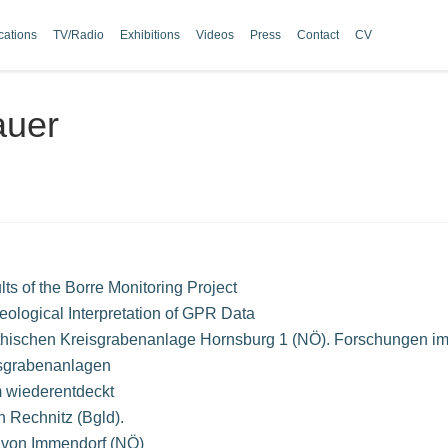
cations
TV/Radio
Exhibitions
Videos
Press
Contact
CV
auer
s of the Borre Monitoring Project
eological Interpretation of GPR Data
ithischen Kreisgrabenanlage Hornsburg 1 (NÖ). Forschungen im
eisgrabenanlagen
m wiederentdeckt
n Rechnitz (Bgld).
e von Immendorf (NÖ)